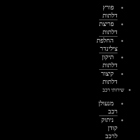
פורץ
דלתות
פריצת
דלתות
החלפת
צילינדר
תיקון
דלתות
קיצור
דלתות
שירותי רכב
מנעולן
רכב
ניתוק
קודן
לרכב