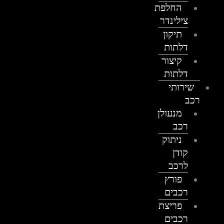
החלפת
צילינדר
תיקון
דלתות
קיצור
דלתות
שירותי
רכב
מנעולן
רכב
ניתוק
קודן
לרכב
פורץ
רכבים
פריצת
רכבים