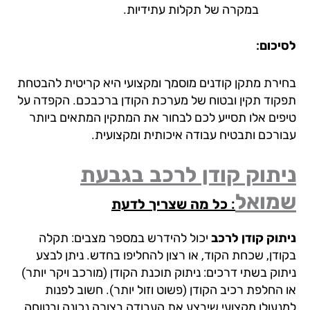
במקרה של תקלות עתידיות.
יכום:
ירת מתקן קודנים מוסמך ומקצועי היא קריטית להבטחת
קוד תקין ובטוח של מערכת הקודן ברכבכם. הקפדה על
פים אלו תסייע לכם לבחור את המתקין המתאים ביותר
ורכם ותבטיח עבודה איכותית ומקצועית.
תוק קודן לרכב
בגבעת
מואל
: כל מה שצריך לדעת
תוק קודן לרכב
יכול להידרש במספר מצבים: תקלה
ודן, שכחת הקוד, או רצון להחליפו בחדש. ניתן לבצע
וק בשתי דרכים: ניתוק תוכנת הקודן (מורכב ויקר יותר)
 החלפת רכיב הקודן (פשוט וזול יותר). חשוב לפנות
נעולן מקצועי שיבצע את העבודה בצורה נכונה ובטוחה.