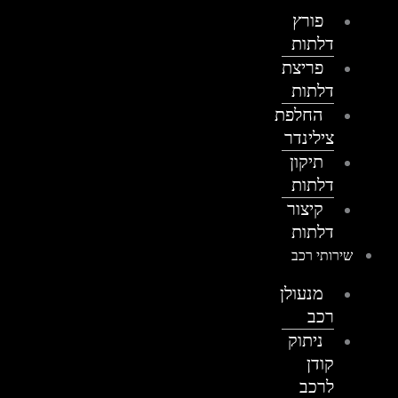
פורץ
דלתות
פריצת
דלתות
החלפת
צילינדר
תיקון
דלתות
קיצור
דלתות
שירותי רכב
מנעולן
רכב
ניתוק
קודן
לרכב