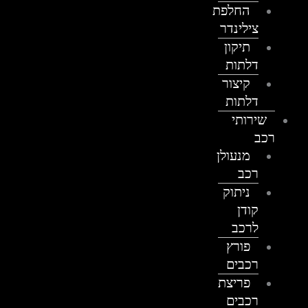
החלפת
צילינדר
תיקון
דלתות
קיצור
דלתות
שירותי
רכב
מנעולן
רכב
ניתוק
קודן
לרכב
פורץ
רכבים
פריצת
רכבים