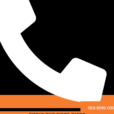
050-809