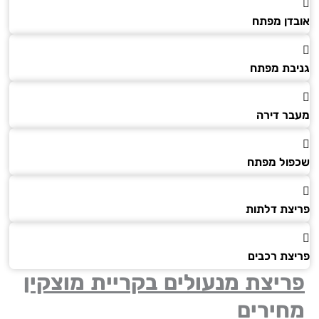
דן מפתח
בת מפתח
ר דירה
ול מפתח
צת דלתות
צת רכבים
יצת מנעולים בקריית מוצקין
חירים