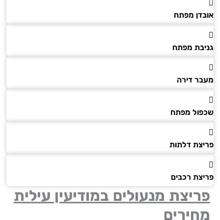
דן מפתח
בת מפתח
ר דירה
ול מפתח
צת דלתות
צת רכבים
יצת מנעולים במודיעין עילית
חירים