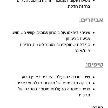
מסילה עקומה/פגומה: חריגה מהמסלול, קושי
בהזזת הדלת.
יזרים:
עינית/ידית/מנעול ביטחון פגומים: קושי בשימוש,
פגיעה בביטחון.
סף דלת שחוק/פגום: מעבר לא נוח, חדירת
מים/אבק.
פים:
שימון מנגנוני הנעילה והצירים באופן קבוע.
בדיקה תקופתית של תקינות הדלת ואביזריה.
פנייה למומחה מנעולנות מוסמך במקרה של
תקלות.
רה: