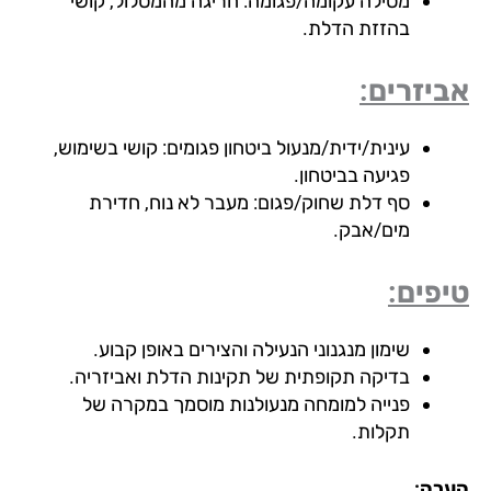
מסילה עקומה/פגומה: חריגה מהמסלול, קושי
בהזזת הדלת.
יזרים:
עינית/ידית/מנעול ביטחון פגומים: קושי בשימוש,
פגיעה בביטחון.
סף דלת שחוק/פגום: מעבר לא נוח, חדירת
מים/אבק.
פים:
שימון מנגנוני הנעילה והצירים באופן קבוע.
בדיקה תקופתית של תקינות הדלת ואביזריה.
פנייה למומחה מנעולנות מוסמך במקרה של
תקלות.
רה: