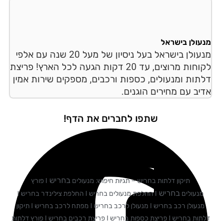
עולן בישראל
מנעולן בישראל בעל ניסיון של מעל 20 שנה עם אלפי
לקוחות מרוצים, עד 20 דקות הגעה לכל הארץ! פריצת
תות ומנעולים, כספות ורכבים, מספקים שירות אמין
יב עם מחירים הוגנים.
שתפו לחברים את הדף!
בחריש
תיקון דלתות בחריש – תגיות חיפוש: מנעולים
I פורץ
בחריש
מנעולים
I החלפת מנעולים בחריש I החלפת צילינדר בחריש I
מנעולן רכב בחריש I מנעולן לרכב בחריש I מפתח לרכב בחריש I תיקון
דלתות בחריש I פריצת כספות בחריש I פריצת רכבים בחריש I פורץ דלתות