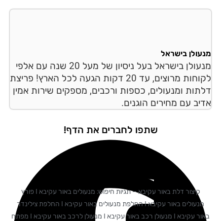
עולן בישראל
מנעולן בישראל בעל ניסיון של מעל 20 שנה עם אלפי
לקוחות מרוצים, עד 20 דקות הגעה לכל הארץ! פריצת
תות ומנעולים, כספות ורכבים, מספקים שירות אמין
יב עם מחירים הוגנים.
שתפו לחברים את הדף!
קיצור דלת באור עקיבא – תגיות חיפוש: מנעולים באור עקיבא I פורץ
מנעולים באור עקיבא I החלפת מנעולים באור עקיבא I החלפת צילינדר
באור עקיבא I מנעולן רכב באור עקיבא I מנעולן לרכב באור עקיבא I מפתח