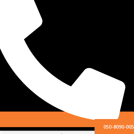
050-809