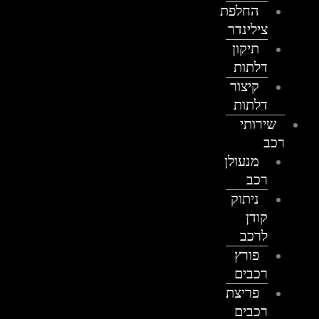
החלפת
צילינדר
תיקון
דלתות
קיצור
דלתות
שירותי
רכב
מנעולן
רכב
ניתוק
קודן
לרכב
פורץ
רכבים
פריצת
רכבים