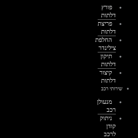
פורץ
דלתות
פריצת
דלתות
החלפת
צילינדר
תיקון
דלתות
קיצור
דלתות
שירותי רכב
מנעולן
רכב
ניתוק
קודן
לרכב