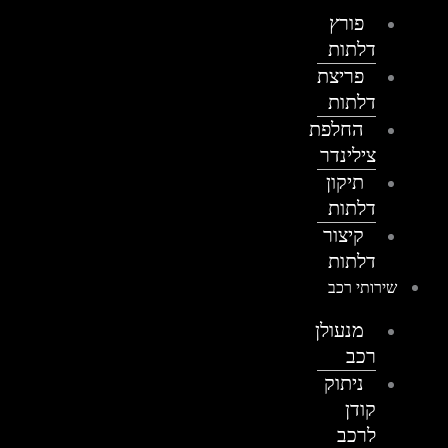
פורץ
דלתות
פריצת
דלתות
החלפת
צילינדר
תיקון
דלתות
קיצור
דלתות
שירותי רכב
מנעולן
רכב
ניתוק
קודן
לרכב