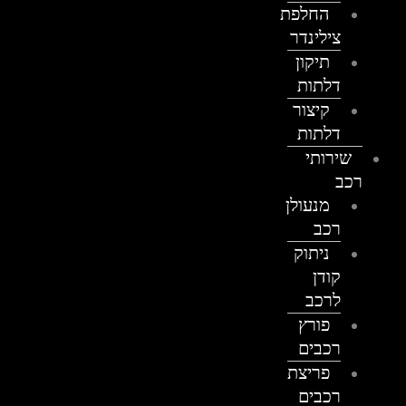
החלפת
צילינדר
תיקון
דלתות
קיצור
דלתות
שירותי
רכב
מנעולן
רכב
ניתוק
קודן
לרכב
פורץ
רכבים
פריצת
רכבים