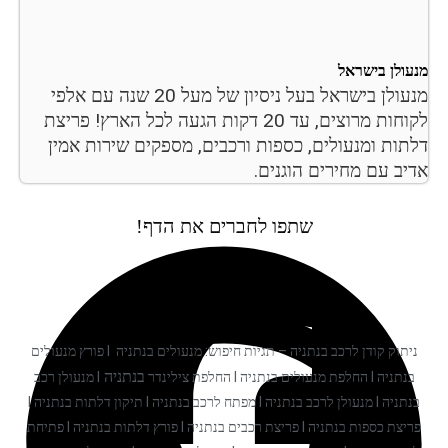
מנעולן בישראל
מנעולן בישראל בעל ניסיון של מעל 20 שנה עם אלפי
לקוחות מרוצים, עד 20 דקות הגעה לכל הארץ! פריצת
דלתות ומנעולים, כספות ורכבים, מספקים שירות אמין
אדיב עם מחירים הוגנים.
שתפו לחברים את הדף!
ניתוק קודן לרכב בנתניה – תגיות חיפוש: מנעולים בנתניה I פורץ מנעולים
בנתניה
בנתניה I החלפת מנעולים בנתניה I החלפת צילינדר
I מנעולן רכב
בנתניה I מנעולן לרכב בנתניה I מפתח לרכב בנתניה I תיקון דלתות בנתניה I
פריצת כספות בנתניה I פריצת רכבים בנתניה I פורץ דלתות בנתניה I פתיחת