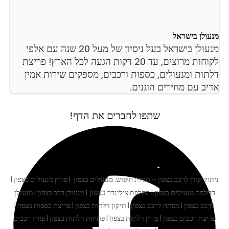
מנעולן בישראל
מנעולן בישראל בעל ניסיון של מעל 20 שנה עם אלפי
לקוחות מרוצים, עד 20 דקות הגעה לכל הארץ! פריצת
דלתות ומנעולים, כספות ורכבים, מספקים שירות אמין
אדיב עם מחירים הוגנים.
שתפו לחברים את הדף!
ניתוק קודן לרכב בצפון – תגיות חיפוש: מנעולים בצפון I פורץ מנעולים בצפון I
בצפון
החלפת מנעולים בצפון I החלפת צילינדר
I מנעולן רכב בצפון I מנעולן
לרכב בצפון I מפתח לרכב בצפון I תיקון דלתות בצפון I פריצת כספות בצפון I
פריצת רכבים בצפון I פורץ דלתות בצפון I פתיחת דלתות בצפון I פורץ רכבים