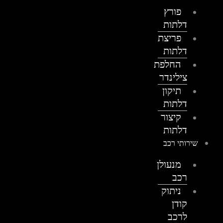
פורץ
דלתות
פריצת
דלתות
החלפת
צילינדר
תיקון
דלתות
קיצור
דלתות
שירותי רכב
מנעולן
רכב
ניתוק
קודן
לרכב