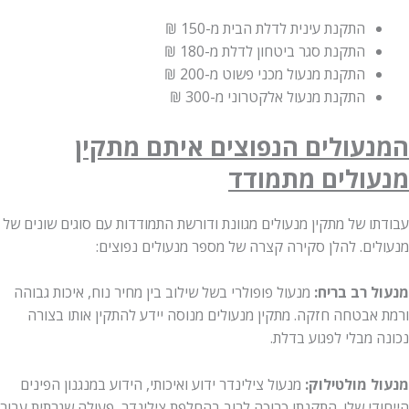
התקנת עינית לדלת הבית
מ-150 ₪
התקנת סגר ביטחון לדלת
מ-180 ₪
התקנת מנעול מכני פשוט
מ-200 ₪
התקנת מנעול אלקטרוני
מ-300 ₪
עולים הנפוצים איתם מתקין
ולים מתמודד
 של מתקין מנעולים מגוונת ודורשת התמודדות עם סוגים שונים של
ים. להלן סקירה קצרה של מספר מנעולים נפוצים:
 רב בריח:
מנעול פופולרי בשל שילוב בין מחיר נוח, איכות גבוהה
אבטחה חזקה. מתקין מנעולים מנוסה יידע להתקין אותו בצורה
מבלי לפגוע בדלת.
 מולטילוק:
מנעול צילינדר ידוע ואיכותי, הידוע במנגנון הפינים
די שלו. התקנתו כרוכה לרוב בהחלפת צילינדר, פעולה שגרתית עבור