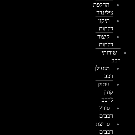
החלפת
צילינדר
תיקון
דלתות
קיצור
דלתות
שירותי
רכב
מנעולן
רכב
ניתוק
קודן
לרכב
פורץ
רכבים
פריצת
רכבים