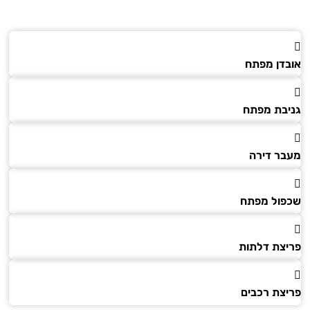
דן מפתח
בת מפתח
ר דירה
ול מפתח
צת דלתות
צת רכבים