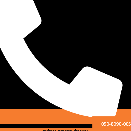
050-809