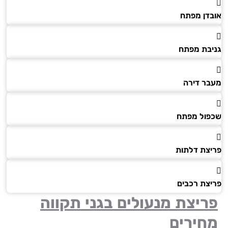
דן מפתח
בת מפתח
ר דירה
ול מפתח
צת דלתות
צת רכבים
יצת מנעולים בגני תקווה
חירים