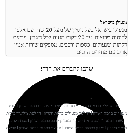
מנעולן בישראל
מנעולן בישראל בעל ניסיון של מעל 20 שנה עם אלפי
לקוחות מרוצים, עד 20 דקות הגעה לכל הארץ! פריצת
דלתות ומנעולים, כספות ורכבים, מספקים שירות אמין
אדיב עם מחירים הוגנים.
שתפו לחברים את הדף!
פריצת מנעולים ברמת השרון – תגיות חיפוש: מנעולים ברמת השרון I פורץ
מנעולים ברמת השרון I החלפת מנעולים ברמת השרון I החלפת צילינדר ברמת
השרון I מנעולן רכב ברמת השרון I מנעולן לרכב ברמת השרון I מפתח לרכב
ברמת השרון I תיקון דלתות ברמת השרון I פריצת כספות ברמת השרון I פריצת