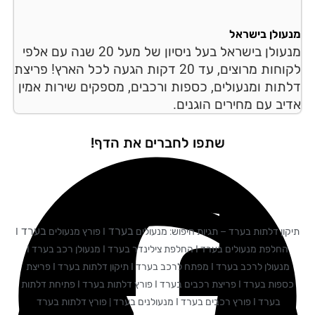
עולן בישראל
מנעולן בישראל בעל ניסיון של מעל 20 שנה עם אלפי
לקוחות מרוצים, עד 20 דקות הגעה לכל הארץ! פריצת
תות ומנעולים, כספות ורכבים, מספקים שירות אמין
יב עם מחירים הוגנים.
שתפו לחברים את הדף!
בערד
בערד
ון דלתות בערד – תגיות חיפוש: מנעולים
I פורץ מנעולים
I
החלפת מנעולים בערד I החלפת צילינדר בערד I מנעולן רכב בערד I
מנעולן לרכב בערד I מפתח לרכב בערד I תיקון דלתות בערד I פריצת
כספות בערד I פריצת רכבים בערד I פורץ דלתות בערד I פתיחת דלתות
בערד I פורץ רכבים בערד I מנעולנים בערד | פורץ דלתות בערד