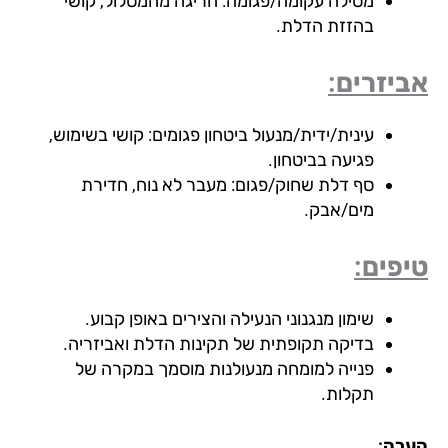
מסילה עקומה/פגומה: חריגה מהמסלול, קושי
בהזזת הדלת.
יזרים:
עינית/ידית/מנעול ביטחון פגומים: קושי בשימוש,
פגיעה בביטחון.
סף דלת שחוק/פגום: מעבר לא נוח, חדירת
מים/אבק.
פים:
שימון מנגנוני הנעילה והצירים באופן קבוע.
בדיקה תקופתית של תקינות הדלת ואביזריה.
פנייה למומחה מנעולנות מוסמך במקרה של
תקלות.
רה: