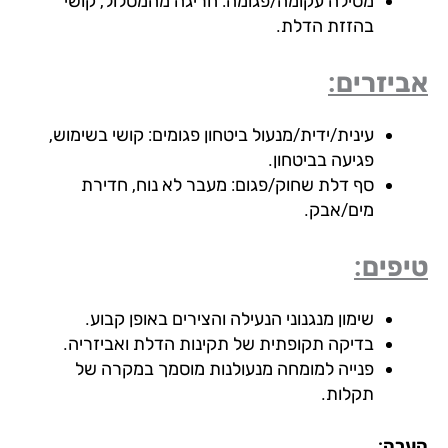
מסילה עקומה/פגומה: חריגה מהמסלול, קושי
בהזזת הדלת.
יזרים:
עינית/ידית/מנעול ביטחון פגומים: קושי בשימוש,
פגיעה בביטחון.
סף דלת שחוק/פגום: מעבר לא נוח, חדירת
מים/אבק.
פים:
שימון מנגנוני הנעילה והצירים באופן קבוע.
בדיקה תקופתית של תקינות הדלת ואביזריה.
פנייה למומחה מנעולנות מוסמך במקרה של
תקלות.
רה: